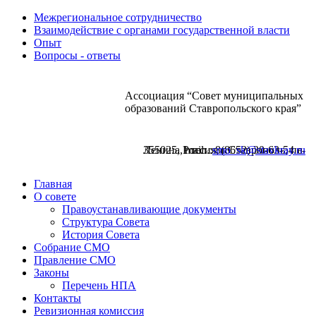
Межрегиональное сотрудничество
Взаимодействие с органами государственной власти
Опыт
Вопросы - ответы
Ассоциация “Совет муниципальных
образований Ставропольского края”
355025, Россия, г.Ставрополь, пл. Ленина,1 тел.: 8(8652) 30-63-54 е-mail:
smo_sk@stavkray.ru
Главная
О совете
Правоустанавливающие документы
Структура Совета
История Совета
Собрание СМО
Правление СМО
Законы
Перечень НПА
Контакты
Ревизионная комиссия