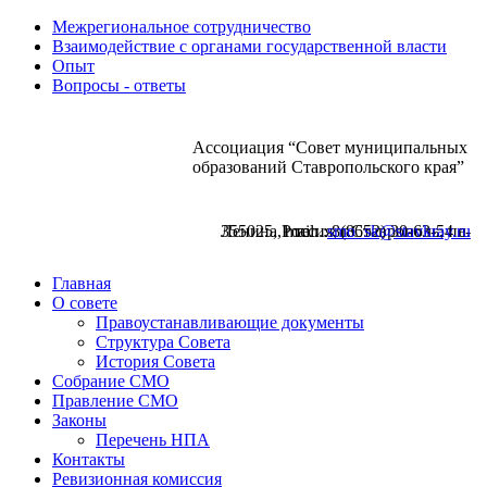
Межрегиональное сотрудничество
Взаимодействие с органами государственной власти
Опыт
Вопросы - ответы
Ассоциация “Совет муниципальных
образований Ставропольского края”
355025, Россия, г.Ставрополь, пл. Ленина,1 тел.: 8(8652) 30-63-54 е-mail:
smo_sk@stavkray.ru
Главная
О совете
Правоустанавливающие документы
Структура Совета
История Совета
Собрание СМО
Правление СМО
Законы
Перечень НПА
Контакты
Ревизионная комиссия