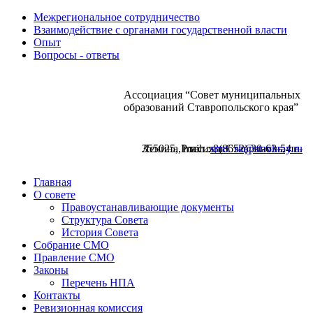
Межрегиональное сотрудничество
Взаимодействие с органами государственной власти
Опыт
Вопросы - ответы
Ассоциация “Совет муниципальных
образований Ставропольского края”
355025, Россия, г.Ставрополь, пл. Ленина,1 тел.: 8(8652) 30-63-54 е-mail:
smo_sk@stavkray.ru
Главная
О совете
Правоустанавливающие документы
Структура Совета
История Совета
Собрание СМО
Правление СМО
Законы
Перечень НПА
Контакты
Ревизионная комиссия