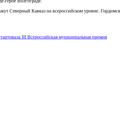
де-герое Волгограде.
кажут Северный Кавказ на всероссийском уровне. Гордимся
стартовала III Всероссийская муниципальная премия