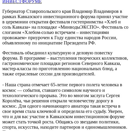
Губернатор Ставропольского края Владимир Владимиров в
рамках Кавказского инвестиционного форума принял участие
в церемонии открытия фестиваля гостеприимства «Хлеб и
соль Кавказа» на площадке «МинводыЭКСПО». Фестиваль со
слоганом «Хлебом-солью встречаем – инвестициями
провожаем» приурочен к Году единства народов России,
объявленному по инициативе Президента РФ.
Фестиваль объединил культурную и деловую повестку
форума. В программе – выступления творческих коллективов,
гастрономические площадки регионов Северного Кавказа,
мастер-классы по приготовлению национальных блюд, а
также отраслевые сессии для производителей.
⁃ Наша страна отмечает 65-летие первого полета человека в
космос — события, ставшего символом научного и
технологического прорыва. Это во многом заслуга Сергея
Королёва, чьи решения открыли человечеству дорогу в
космос. Для одного начинающего авиатора такая встреча в
свое время стала ключевой и определила его судьбу. Уверен,
что и для вас участие в Кавказском инвестиционном форуме
может стать точкой роста. Общаясь со звездами политики,
спорта, искусства, находите партнеров и единомышленников.