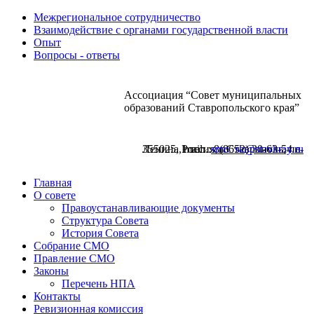
Межрегиональное сотрудничество
Взаимодействие с органами государственной власти
Опыт
Вопросы - ответы
Ассоциация “Совет муниципальных
образований Ставропольского края”
355025, Россия, г.Ставрополь, пл. Ленина,1 тел.: 8(8652) 30-63-54 е-mail:
smo_sk@stavkray.ru
Главная
О совете
Правоустанавливающие документы
Структура Совета
История Совета
Собрание СМО
Правление СМО
Законы
Перечень НПА
Контакты
Ревизионная комиссия